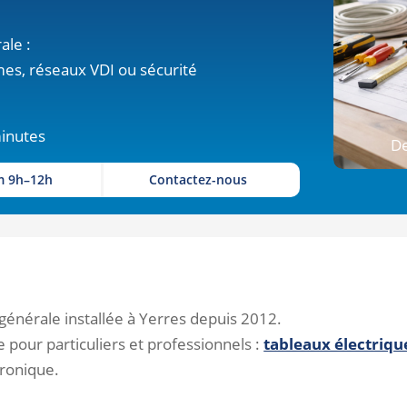
ale :
mes, réseaux VDI ou sécurité
minutes
De
m 9h–12h
Contactez-nous
 générale installée à Yerres depuis 2012.
e pour particuliers et professionnels :
tableaux électriqu
tronique.