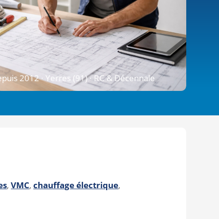
puis 2012 · Yerres (91) · RC & Décennale
es
,
VMC
,
chauffage électrique
,