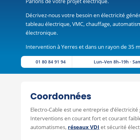
Parlons de votre projet électrique.
Décrivez-nous votre besoin en électricité génér
tableau électrique, VMC, chauffage, automatis
électronique.
Intervention à Yerres et dans un rayon de 35 
01 80 84 91 94
Lun–Ven 8h–19h · Sa
Coordonnées
Electro-Cable est une entreprise d’électricité
Interventions en courant fort et courant faibl
automatismes,
réseaux VDI
et sécurité élec