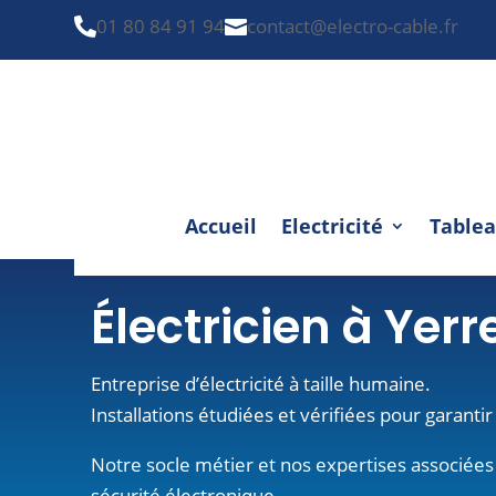
01 80 84 91 94
contact@electro-cable.fr


Accueil
Electricité
Tablea
Électricien à Yerr
Entreprise d’électricité à taille humaine.
Installations étudiées et vérifiées pour garantir 
Notre socle métier et nos expertises associées 
sécurité électronique.