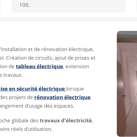
100.
nstallation et de rénovation électrique,
 Création de circuits, ajout de prises et
tion de
tableau électrique
, extension
ès travaux.
ise en sécurité électrique
lorsque
 des projets de
rénovation électrique
angement d’usage des espaces.
roche globale des
travaux d’électricité
,
ins réels d’utilisation.